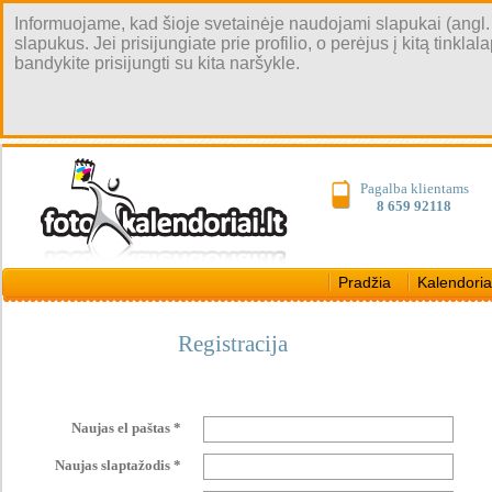
Informuojame, kad šioje svetainėje naudojami slapukai (angl. coo
slapukus. Jei prisijungiate prie profilio, o perėjus į kitą tinkl
bandykite prisijungti su kita naršykle.
Pagalba klientams
8 659 92118
Pradžia
Kalendoria
Registracija
Naujas el paštas *
Naujas slaptažodis *