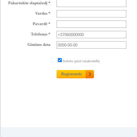
Pakartokite slaptažodį *
Vardas *
Pavardė *
Telefonas *
Gimimo data
Sutinku gauti naujienlaiškį
Registruotis