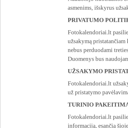
asmenims, išskyrus užs
PRIVATUMO POLITI
Fotokalendoriai.lt pasil
užsakymą pristatančiam 
nebus perduodami tretie
Duomenys bus naudojami
UŽSAKYMO PRISTA
Fotokalendoriai.lt užsak
už pristatymo pavėlavimą,
TURINIO PAKEITIM
Fotokalendoriai.lt pasilie
informaciją, esančią šioj