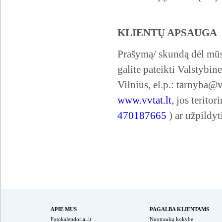
KLIENTŲ APSAUGA
Prašymą/ skundą dėl mūs
galite pateikti Valstybin
Vilnius, el.p.:
tarnyba@vv
www.vvtat.lt
, jos terito
470187665
) ar užpildy
APIE MUS
PAGALBA KLIENTAMS
Fotokalendoriai.lt
Nuotraukų kokybė