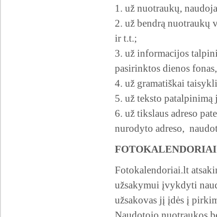
1. už nuotraukų, naudoja
2. už bendrą nuotraukų v
ir t.t.;
3. už informacijos talpin
pasirinktos dienos fonas
4. už gramatiškai taisyk
5. už teksto patalpinimą 
6. už tikslaus adreso pa
nurodyto adreso, naudot
FOTOKALENDORIAI
Fotokalendoriai.lt atsak
užsakymui įvykdyti naud
užsakovas jį įdės į pirki
Naudotojo nuotraukos be