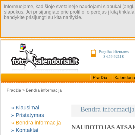
Informuojame, kad šioje svetainėje naudojami slapukai (angl. coo
slapukus. Jei prisijungiate prie profilio, o perėjus į kitą tinkl
bandykite prisijungti su kita naršykle.
Pagalba klientams
8 659 92118
Pradžia
Kalendoria
Pradžia
> Bendra informacija
» Klausimai
Bendra informacija
» Pristatymas
» Bendra informacija
NAUDOTOJAS ATSA
» Kontaktai